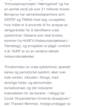
"Innovasjonsprosjekt i Næringslivet" og har 
en samlet verdi på over 21 millioner kroner. 
Boneprox har samarbeidspartnere som 
SINTEF og TKMidt med seg i prosjektet, 
hvor målet er å anvende AI for analyse av 
røntgenbilder for å identifisere orale 
sykdommer. Dataene som skal brukes, 
kommer fra HUNT4 (Helseundersøkelsen i 
Trøndelag), og prosjektet vil pågå i omtrent 
4 år. HUNT er en av verdens største 
helseundersøkelser.
"Forekomsten av orale sykdommer, spesielt 
karies og periodontal sykdom, øker over 
hele verden, inkludert i Norge, med 
alvorlige helse- og økonomiske 
konsekvenser, og det reduserer 
livskvaliteten for de berørte. I tillegg har 
Covid-19-pandemien forverret situasjonen," 
sier Theodor Remman, medgrunnlegger av 