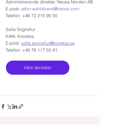
Administrerende direktør, Neoss Norden AB
E-post: 
albin.wahlstrand@neoss.com
Telefon: +46 72 215 90 50
Sofia Sognefur
KAM, Konekta
E-post: 
sofia.sognefur@konekta.se
Telefon: +46 76 117 50 91
Våre tjenester
Se alle
Siste innlegg