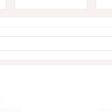
Dental 24: OC Tannklinikker
Bone
utvider samarbeidet med
Com
Konekta
T
 38 36 27 80
Om o