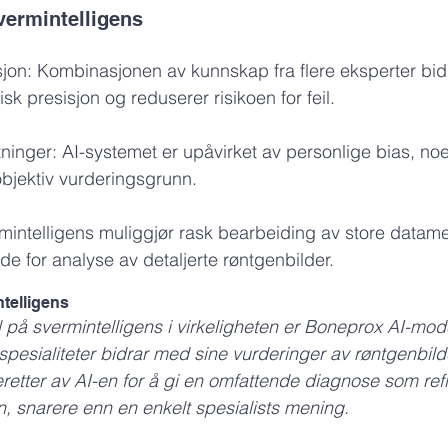
ermintelligens
jon: Kombinasjonen av kunnskap fra flere eksperter bidra
sk presisjon og reduserer risikoen for feil.
ninger: AI-systemet er upåvirket av personlige bias, no
bjektiv vurderingsgrunn.
ermintelligens muliggjør rask bearbeiding av store datam
e for analyse av detaljerte røntgenbilder.
telligens
 på svermintelligens i virkeligheten er Boneprox AI-mode
spesialiteter bidrar med sine vurderinger av røntgenbild
retter av AI-en for å gi en omfattende diagnose som ref
en, snarere enn en enkelt spesialists mening.