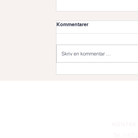
Kommentarer
Skriv en kommentar …
Konekta inngår partnerskap
med DentFriends
KONTAK
Tel: (+47)