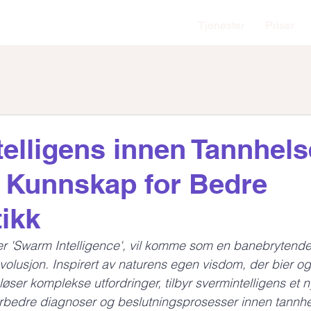
Tjenester
Priser
elligens innen Tannhels
v Kunnskap for Bedre
ikk
ler 'Swarm Intelligence', vil komme som en banebrytende k
volusjon. Inspirert av naturens egen visdom, der bier 
løser komplekse utfordringer, tilbyr svermintelligens et n
orbedre diagnoser og beslutningsprosesser innen tannhe