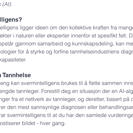
 (AI).
lligens?
elligens ligger ideen om den kollektive kraften fra mange
ekter i naturen eller eksperter innenfor et spesifikt felt. 
oppstår gjennom samarbeid og kunnskapsdeling, kan med
logier for å styrke og forfine tannhelseindustriens diag
apasiteter.
n Tannhelse
g kan svermintelligens brukes til å flette sammen inns
engde tannleger. Forestill deg en situasjon der en AI-al
nger fra et nettverk av tannleger, og deretter, basert p
erer den mest sannsynlige diagnosen eller behandlingsa
r svermintelligens til at du har den samlede vurderinge
stiserer bildet - hver gang.