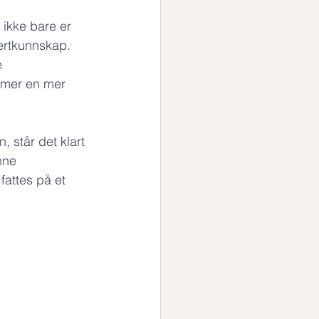
 ikke bare er 
ertkunnskap. 
 
rmer en mer 
, står det klart 
nne 
fattes på et 