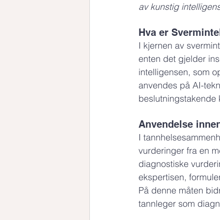
av kunstig intelligens
Hva er Sverminte
I kjernen av svermint
enten det gjelder ins
intelligensen, som 
anvendes på AI-tekno
beslutningstakende k
Anvendelse inne
I tannhelsesammenhen
vurderinger fra en m
diagnostiske vurderi
ekspertisen, formul
På denne måten bidra
tannleger som diagno