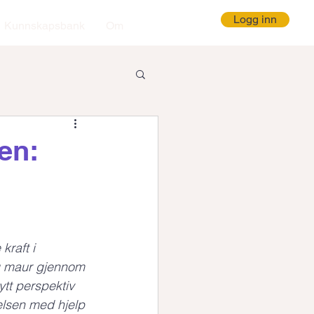
Logg inn
Kunnskapsbank
Om
en:
raft i 
og maur gjennom 
ytt perspektiv 
lsen med hjelp 