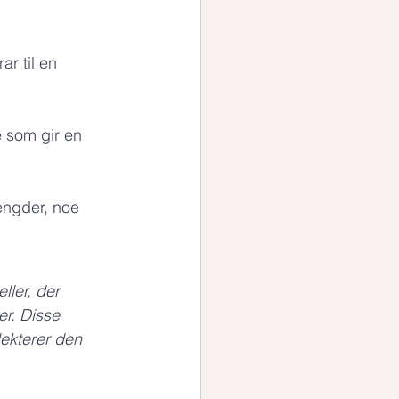
r til en 
e som gir en 
engder, noe 
ller, der 
er. Disse 
lekterer den 