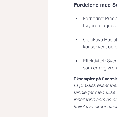
Fordelene med Sv
Forbedret Presis
høyere diagnosti
Objektive Beslut
konsekvent og o
Effektivitet: Sv
som er avgjørend
Eksempler på Svermin
Et praktisk eksempel
tannleger med ulike 
innsiktene samles de
kollektive ekspertis