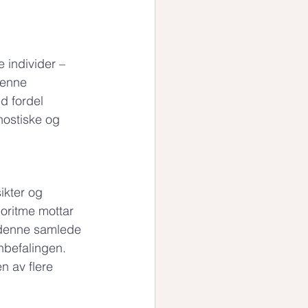
 individer – 
Denne 
 fordel 
nostiske og 
ikter og 
goritme mottar 
å denne samlede 
nbefalingen. 
n av flere 