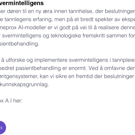
ermintelligens
er døren til en ny æra innen tannhelse, der beslutninger
e tannlegens erfaring, men på et bredt spekter av eksp
prox AI-modeller er vi godt på vei til å realisere denne
r svermintelligens og teknologiske fremskritt sammen fo
asientbehandling.
r å utforske og implementere svermintelligens i tannpleien
orbedret pasientbehandling er enormt. Ved å omfavne de
røntgensystemer, kan vi sikre en fremtid der beslutninger 
 kunnskapsgrunnlag.
 A.I her:
cs