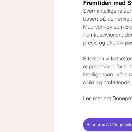
Fremtiden med Sv
Svermintelligens åpn
basert på den enkelt
Med verktøy som Bone
fremtidsvisjonen, de
presis og effektiv p
Ettersom vi fortsette
at potensialet for f
intelligensen i våre 
solid og omfattende
Les mer om Boneprox
Boneprox A.I Diagnosti