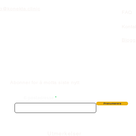
fo@konekta.clinic
FAQ
Konta
 2,
øysund
Blogg
Abonner for å motta siste nytt
E-postadresse
Prenumerera
Utmerkelser