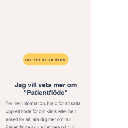
aktuella status. Det gör det lättare att 
hålla koll på varje patients framsteg 
genom olika faser av deras 
behandling. Du kan självklart 
anpassa och redigera tavlan efter 
kliniken behov. 

Se hur "Patientflöde" fungerar här
Jag vill ha en demo
Jag vill veta mer om
"Patientflöde"
För mer information, hjälp för att sätta
upp ett flöde för din klinik eller helt
enkelt för att lära dig mer om hur
Patientflöde skulle fungera på din