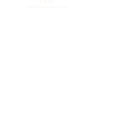
E-post:
info@konekta.clinic
Norra Allégatan 5
413 01, Göteborg
Correo electrónico
Suscribirse
Utmärkelser