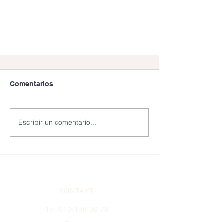
Comentarios
Escribir un comentario...
Nueva investigación publicada:
AI-Dentify
KONTAKT
Tel:
010-146 30 79