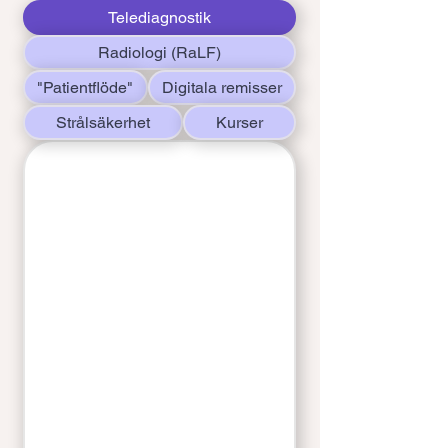
Telediagnostik
Radiologi (RaLF)
"Patientflöde"
Digitala remisser
Strålsäkerhet
Kurser