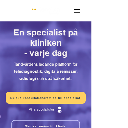
En specialist på
kliniken
- varje dag
Tandvårdens ledande plattform för
,
,
telediagnostik
digitala remisser
och
radiologi
strålsäkerhet.
Skicka konsultationsremiss till specialist
Våra specialister
Skicka remiss till klinik