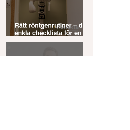
Rätt röntgenrutiner – din
enkla checklista för en
trygg klinik
Konekta inleder
partnerskap med
DentFriends
1
/
23